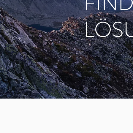
FIND
LÖS