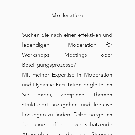
Moderation
e
Suchen Sie nach einer effektiven und
r
lebendigen Moderation für
t
Workshops, Meetings oder
e
Beteiligungsprozesse?
d
Mit meiner Expertise in Moderation
h
und Dynamic Facilitation begleite ich
n
Sie dabei, komplexe Themen
t
strukturiert anzugehen und kreative
n
Lösungen zu finden. Dabei sorge ich
für eine offene, wertschätzende
Atmosphäre, in der alle Stimmen