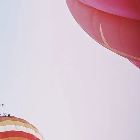
in
n Sie