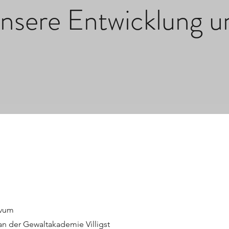
unsere Entwicklung un
tor Fr
ivum
an der Gewaltakademie Villigst