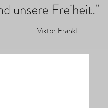
d unsere Freiheit."
ankl