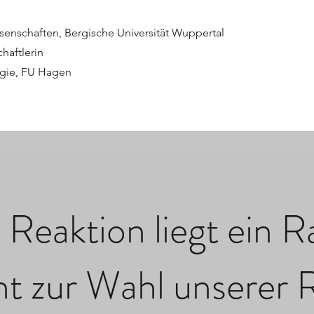
ssenschaften, Bergische Universität Wuppertal
haftlerin
ogie, FU Hagen
 Reaktion liegt ein
ht zur Wahl unserer R